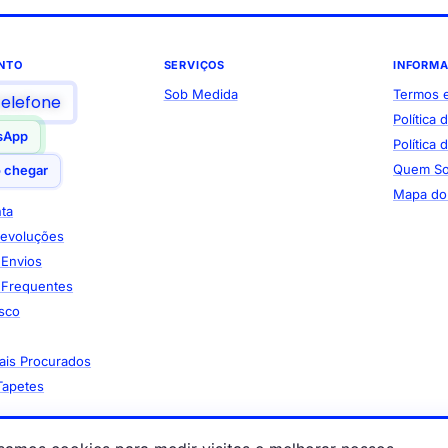
NTO
SERVIÇOS
INFORM
Sob Medida
Termos 
telefone
Política 
sApp
Política
Quem S
 chegar
Mapa do 
ta
Devoluções
e Envios
 Frequentes
sco
ais Procurados
Tapetes