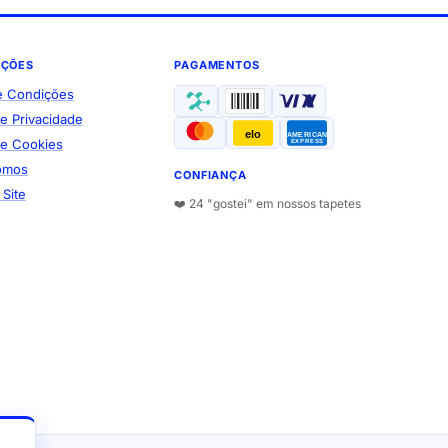
AÇÕES
PAGAMENTOS
e Condições
de Privacidade
elo
AMERICAN
 de Cookies
EXPRESS
omos
CONFIANÇA
Site
❤️ 24 "gostei" em nossos tapetes