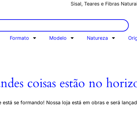
Sisal, Teares e Fibras Natura
Tapetes Artesanais e Kilim
Formato
Modelo
Natureza
Ori
ndes coisas estão no horiz
 está se formando! Nossa loja está em obras e será lança