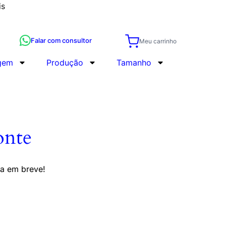
is
Falar com consultor
Meu carrinho
gem
Produção
Tamanho
onte
da em breve!