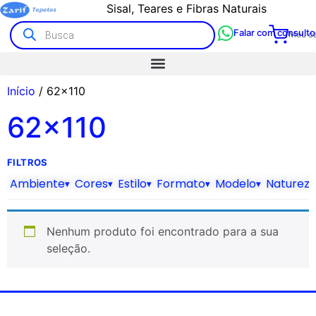
Sisal, Teares e Fibras Naturais
Falar com consulto
Meu ca
Início
/ 62x110
62x110
FILTROS
Ambiente
Cores
Estilo
Formato
Modelo
Naturez
▾
▾
▾
▾
▾
Nenhum produto foi encontrado para a sua
seleção.