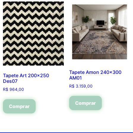
Tapete Amon 240×300
Tapete Art 200×250
AM01
Des07
R$
3.159,00
R$
964,00
Comprar
Comprar