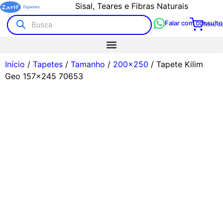
Sisal, Teares e Fibras Naturais
Falar com consulto
Meu ca
Início
/
Tapetes
/
Tamanho
/
200x250
/ Tapete Kilim
Geo 157×245 70653