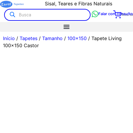
Sisal, Teares e Fibras Naturais
Falar com consulto
Meu ca
Início
/
Tapetes
/
Tamanho
/
100x150
/ Tapete Living
100×150 Castor