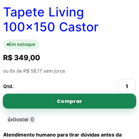
Tapete Living
100×150 Castor
Em estoque
R$
349,00
ou 6x de
R$
58,17
sem juros
Qtd.
Comprar
👍
Gostei
0
Atendimento humano para tirar dúvidas antes da