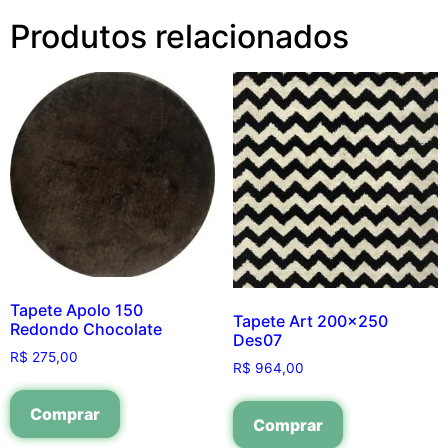
Produtos relacionados
Tapete Apolo 150
Tapete Art 200×250
Redondo Chocolate
Des07
R$
275,00
R$
964,00
Comprar
Comprar