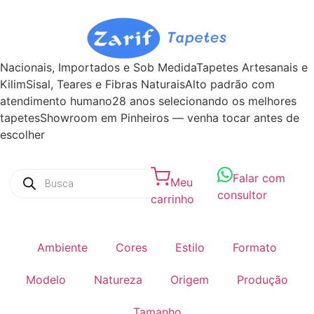
Nacionais, Importados e Sob Medida
Tapetes Artesanais e
Kilim
Sisal, Teares e Fibras Naturais
Alto padrão com
atendimento humano
28 anos selecionando os melhores
tapetes
Showroom em Pinheiros — venha tocar antes de
escolher
Falar com
Meu
consultor
carrinho
Ambiente
Cores
Estilo
Formato
Modelo
Natureza
Origem
Produção
Tamanho