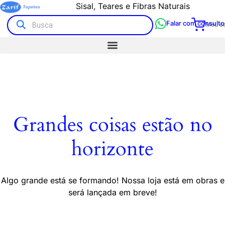
Sisal, Teares e Fibras Naturais
Tapetes Artesanais e Kilim
Falar com consulto
Meu ca
Grandes coisas estão no
horizonte
Algo grande está se formando! Nossa loja está em obras e
será lançada em breve!