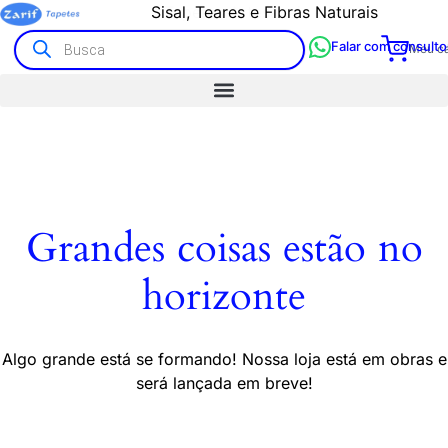
Sisal, Teares e Fibras Naturais
Tapetes Artesanais e Kilim
Falar com consulto
Meu ca
Grandes coisas estão no
horizonte
Algo grande está se formando! Nossa loja está em obras e
será lançada em breve!