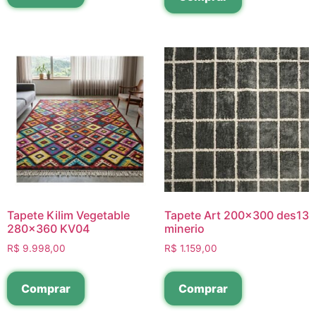
Tapete Kilim Vegetable
Tapete Art 200×300 des13
280×360 KV04
minerio
R$
9.998,00
R$
1.159,00
Comprar
Comprar