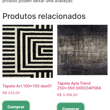
produto podem deixar uma avaliação.
Produtos relacionados
Tapete Ayla Trend
Tapete Art 100×150 des01
250×350 (0002)AP08A
R$
330,00
R$
3.299,00
Comprar
Comprar