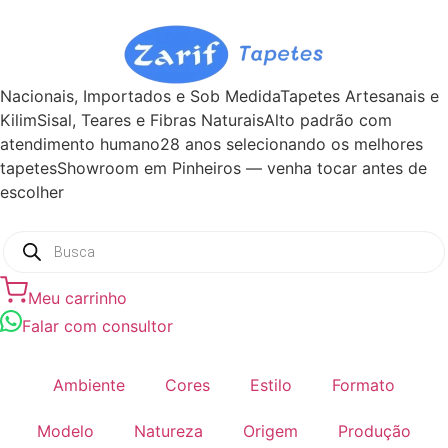
Nacionais, Importados e Sob Medida
Tapetes Artesanais e
Kilim
Sisal, Teares e Fibras Naturais
Alto padrão com
atendimento humano
28 anos selecionando os melhores
tapetes
Showroom em Pinheiros — venha tocar antes de
escolher
Meu carrinho
Falar com consultor
Ambiente
Cores
Estilo
Formato
Modelo
Natureza
Origem
Produção