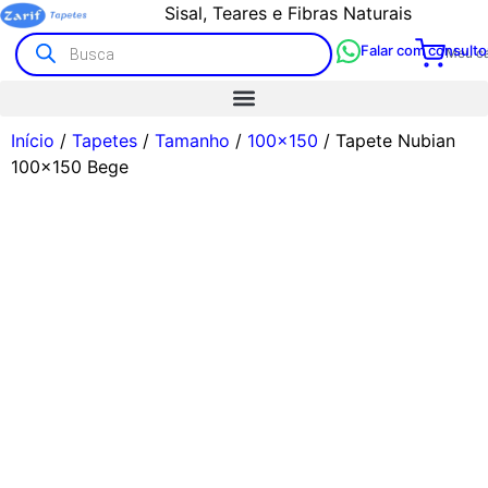
Sisal, Teares e Fibras Naturais
Falar com consulto
Meu ca
Início
/
Tapetes
/
Tamanho
/
100x150
/ Tapete Nubian
100×150 Bege