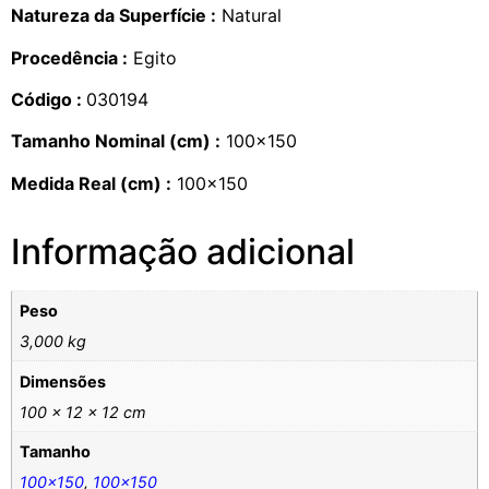
Natureza da Superfície :
Natural
Procedência :
Egito
Código :
030194
Tamanho Nominal (cm) :
100×150
Medida Real (cm) :
100×150
Informação adicional
Peso
3,000 kg
Dimensões
100 × 12 × 12 cm
Tamanho
100×150
,
100×150