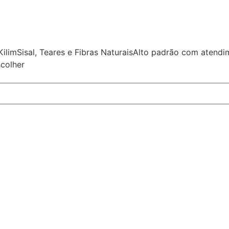
Kilim
Sisal, Teares e Fibras Naturais
Alto padrão com atend
colher