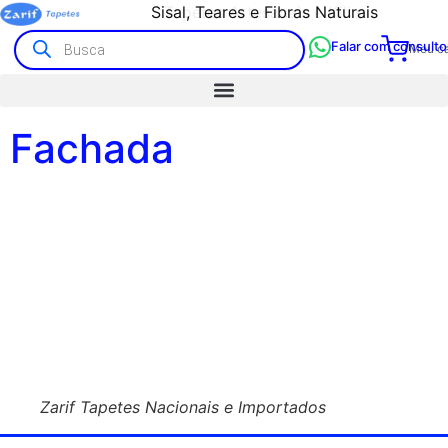
Sisal, Teares e Fibras Naturais
Tapetes Artesanais e Kilim
Falar com consulto
Meu ca
Fachada
Zarif Tapetes Nacionais e Importados