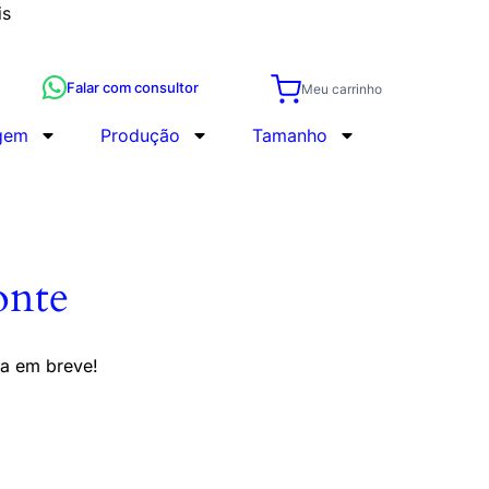
is
Falar com consultor
Meu carrinho
gem
Produção
Tamanho
onte
da em breve!