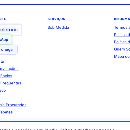
NTO
SERVIÇOS
INFORM
Sob Medida
Termos 
telefone
Política 
sApp
Política
Quem S
 chegar
Mapa do 
ta
Devoluções
e Envios
 Frequentes
sco
ais Procurados
Tapetes