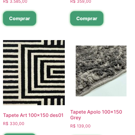
R$
3.585,00
R$
359,00
Comprar
Comprar
Tapete Apolo 100×150
Tapete Art 100×150 des01
Grey
R$
330,00
R$
139,00