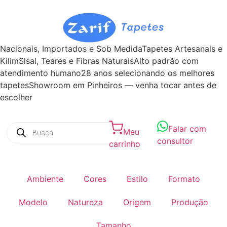
Nacionais, Importados e Sob Medida
Tapetes Artesanais e
Kilim
Sisal, Teares e Fibras Naturais
Alto padrão com
atendimento humano
28 anos selecionando os melhores
tapetes
Showroom em Pinheiros — venha tocar antes de
escolher
Falar com
Meu
consultor
carrinho
Ambiente
Cores
Estilo
Formato
Modelo
Natureza
Origem
Produção
Tamanho