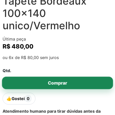
Tapete Bordeaux
100×140
unico/Vermelho
Última peça
R$
480,00
ou 6x de
R$
80,00
sem juros
Qtd.
Comprar
👍
Gostei
0
Atendimento humano para tirar dúvidas antes da