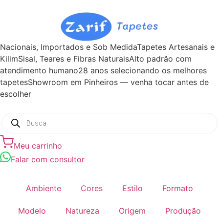
Nacionais, Importados e Sob Medida
Tapetes Artesanais e
Kilim
Sisal, Teares e Fibras Naturais
Alto padrão com
atendimento humano
28 anos selecionando os melhores
tapetes
Showroom em Pinheiros — venha tocar antes de
escolher
Meu carrinho
Falar com consultor
Ambiente
Cores
Estilo
Formato
Modelo
Natureza
Origem
Produção