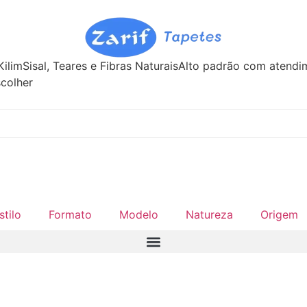
Kilim
Sisal, Teares e Fibras Naturais
Alto padrão com atend
colher
stilo
Formato
Modelo
Natureza
Origem