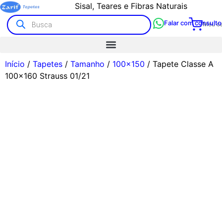
Sisal, Teares e Fibras Naturais
Falar com consulto
Meu ca
Início
/
Tapetes
/
Tamanho
/
100x150
/ Tapete Classe A
100×160 Strauss 01/21