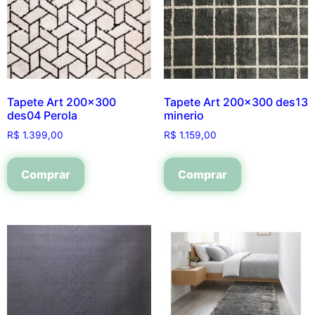
Tapete Art 200×300
Tapete Art 200×300 des13
des04 Perola
minerio
R$
1.399,00
R$
1.159,00
Comprar
Comprar