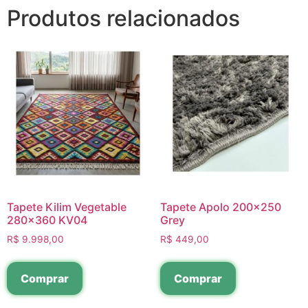
Produtos relacionados
Tapete Kilim Vegetable
Tapete Apolo 200×250
280×360 KV04
Grey
R$
9.998,00
R$
449,00
Comprar
Comprar