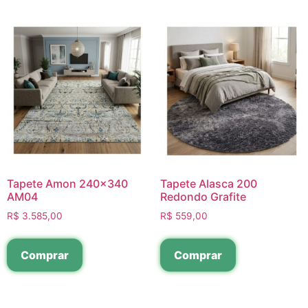
Tapete Amon 240×340
Tapete Alasca 200
AM04
Redondo Grafite
R$
3.585,00
R$
559,00
Comprar
Comprar