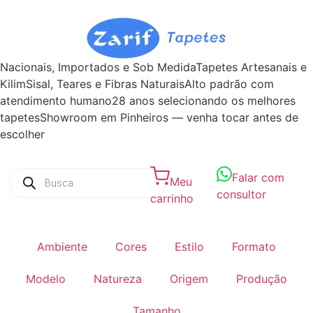
Nacionais, Importados e Sob Medida
Tapetes Artesanais e
Kilim
Sisal, Teares e Fibras Naturais
Alto padrão com
atendimento humano
28 anos selecionando os melhores
tapetes
Showroom em Pinheiros — venha tocar antes de
escolher
Falar com
Meu
consultor
carrinho
Ambiente
Cores
Estilo
Formato
Modelo
Natureza
Origem
Produção
Tamanho