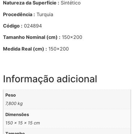
Natureza da Superfície :
Sintético
Procedência :
Turquia
Código :
024894
Tamanho Nominal (cm) :
150×200
Medida Real (cm) :
150×200
Informação adicional
Peso
7,800 kg
Dimensões
150 × 15 × 15 cm
Tamanho