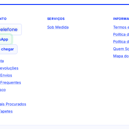
NTO
SERVIÇOS
INFORM
Sob Medida
Termos 
telefone
Política 
sApp
Política
Quem S
 chegar
Mapa do 
ta
Devoluções
e Envios
 Frequentes
sco
ais Procurados
Tapetes