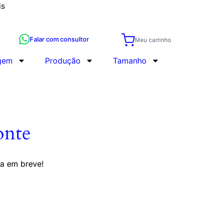
is
Falar com consultor
Meu carrinho
gem
Produção
Tamanho
onte
da em breve!