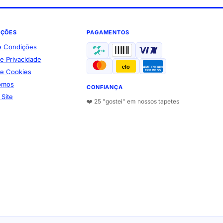
AÇÕES
PAGAMENTOS
e Condições
de Privacidade
elo
AMERICAN
 de Cookies
EXPRESS
omos
CONFIANÇA
Site
❤️ 25 "gostei" em nossos tapetes