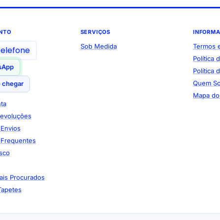
NTO
SERVIÇOS
INFORM
Sob Medida
Termos 
telefone
Política 
sApp
Política
Quem S
 chegar
Mapa do 
ta
Devoluções
e Envios
 Frequentes
sco
ais Procurados
Tapetes