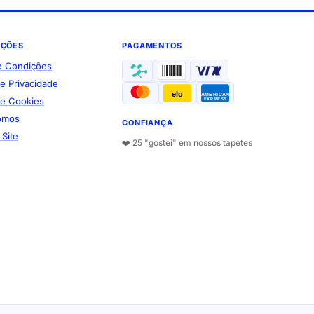
AÇÕES
PAGAMENTOS
e Condições
de Privacidade
elo
AMERICAN
 de Cookies
EXPRESS
omos
CONFIANÇA
Site
❤️ 25 "gostei" em nossos tapetes