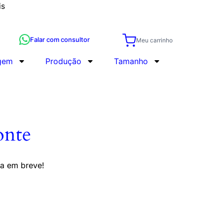
is
Falar com consultor
Meu carrinho
gem
Produção
Tamanho
onte
da em breve!