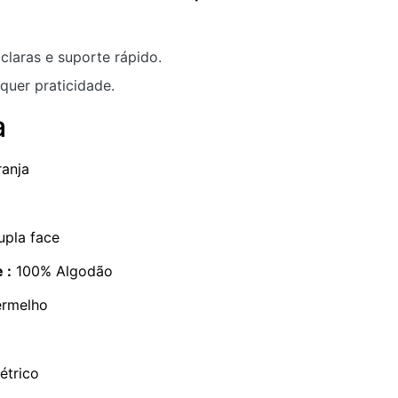
claras e suporte rápido.
quer praticidade.
a
anja
upla face
 :
100% Algodão
ermelho
trico