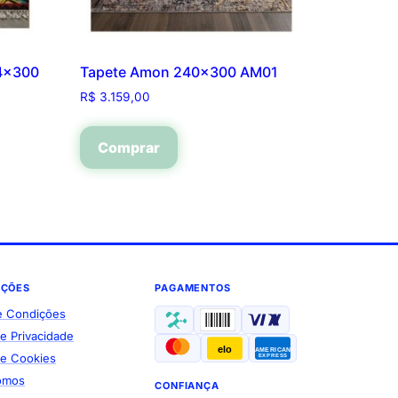
54×300
Tapete Amon 240×300 AM01
R$
3.159,00
Comprar
AÇÕES
PAGAMENTOS
e Condições
de Privacidade
elo
AMERICAN
 de Cookies
EXPRESS
omos
CONFIANÇA