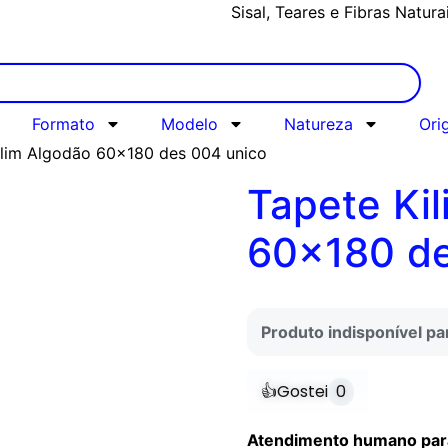
Sisal, Teares e Fibras Natura
Formato
Modelo
Natureza
Ori
ilim Algodão 60×180 des 004 unico
Tapete Ki
60×180 de
Produto indisponível p
👍
Gostei
0
Atendimento humano para 