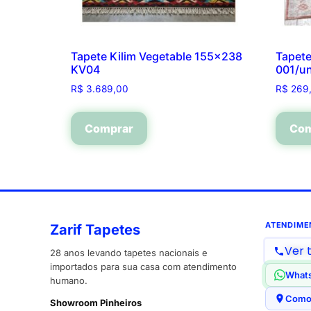
Tapete Kilim Vegetable 155×238
Tapete
KV04
001/u
R$
3.689,00
R$
269
Comprar
Com
ATENDIME
Zarif Tapetes
Ver 
28 anos levando tapetes nacionais e
importados para sua casa com atendimento
What
humano.
Como
Showroom Pinheiros