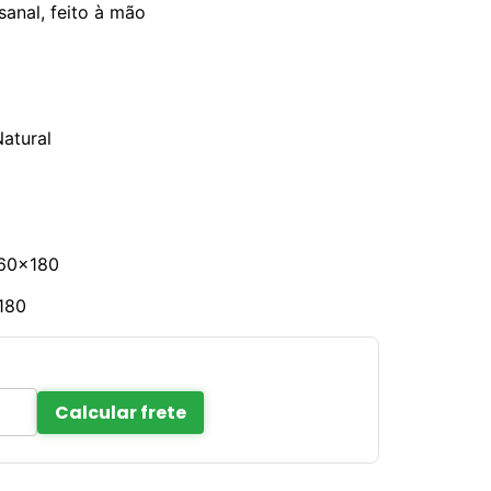
anal, feito à mão
atural
60×180
180
Calcular frete