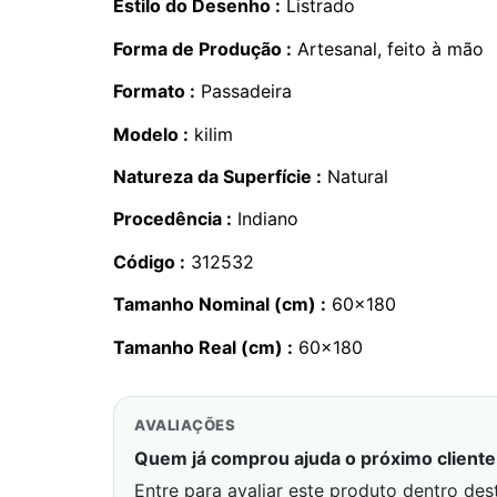
Estilo do Desenho :
Listrado
Forma de Produção :
Artesanal, feito à mão
Formato :
Passadeira
Modelo :
kilim
Natureza da Superfície :
Natural
Procedência :
Indiano
Código :
312532
Tamanho Nominal (cm) :
60×180
Tamanho Real (cm) :
60×180
AVALIAÇÕES
Quem já comprou ajuda o próximo cliente 
Entre para avaliar este produto dentro des