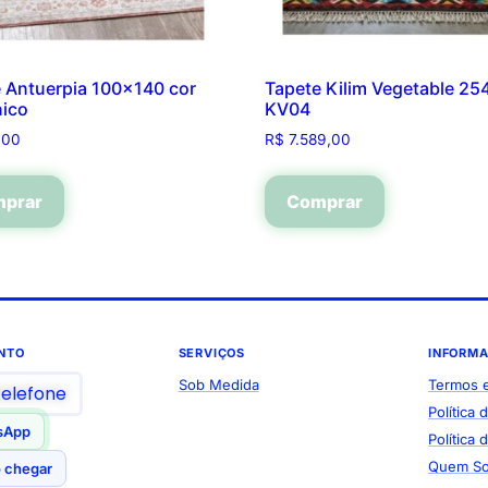
 Antuerpia 100×140 cor
Tapete Kilim Vegetable 2
nico
KV04
,00
R$
7.589,00
prar
Comprar
NTO
SERVIÇOS
INFORM
Sob Medida
Termos 
telefone
Política 
sApp
Política
Quem S
 chegar