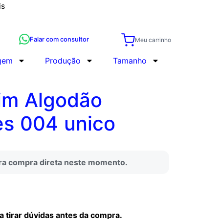
is
Falar com consultor
Meu carrinho
gem
Produção
Tamanho
lim Algodão
s 004 unico
ara compra direta neste momento.
tirar dúvidas antes da compra.