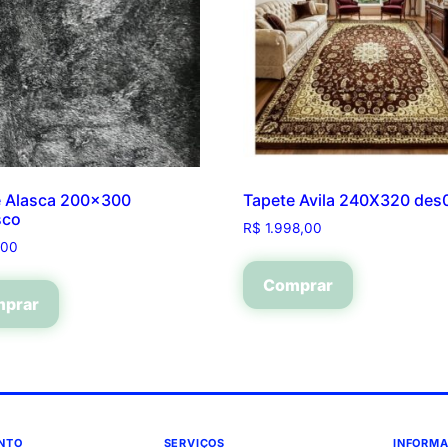
e Alasca 200×300
Tapete Avila 240X320 des
sco
R$
1.998,00
,00
Comprar
prar
NTO
SERVIÇOS
INFORM