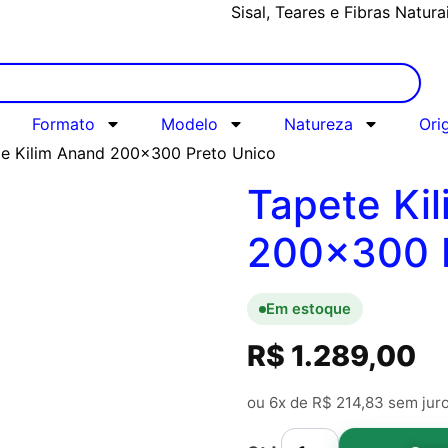
Sisal, Teares e Fibras Natura
Formato
Modelo
Natureza
Ori
te Kilim Anand 200×300 Preto Unico
Tapete Ki
200×300 P
Em estoque
R$
1.289,00
ou 6x de
R$
214,83
sem jur