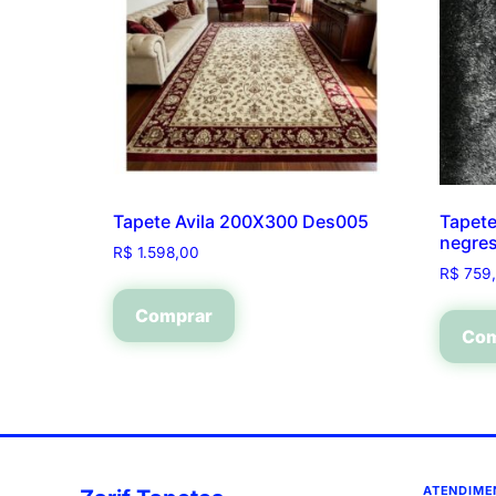
Tapete Avila 200X300 Des005
Tapet
negre
R$
1.598,00
R$
759
Comprar
Com
ATENDIME