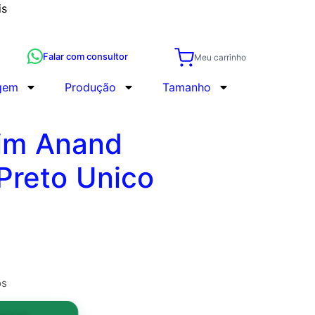
is
Falar com consultor
Meu carrinho
gem
Produção
Tamanho
lim Anand
reto Unico
os