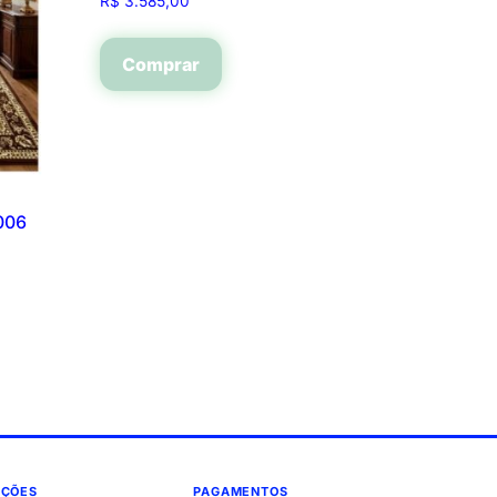
R$
3.585,00
Comprar
006
AÇÕES
PAGAMENTOS