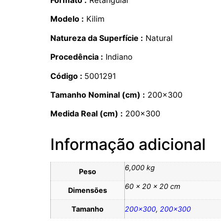
Modelo :
Kilim
Natureza da Superfície :
Natural
Procedência :
Indiano
Código :
5001291
Tamanho Nominal (cm) :
200×300
Medida Real (cm) :
200×300
Informação adicional
6,000 kg
Peso
60 × 20 × 20 cm
Dimensões
Tamanho
200×300
,
200×300