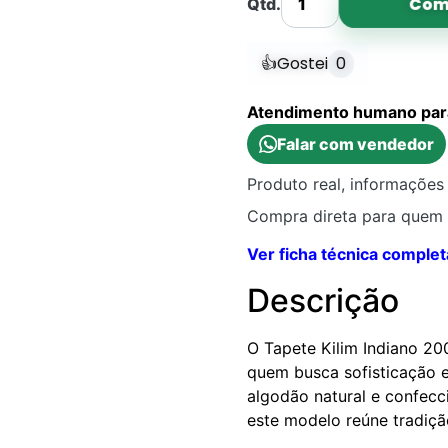
Com
Qtd.
👍
Gostei
0
Atendimento humano para 
Falar com vendedor
Produto real, informações 
Compra direta para quem 
Ver ficha técnica complet
Descrição
O Tapete Kilim Indiano 2
quem busca sofisticação 
algodão natural e confecc
este modelo reúne tradiç