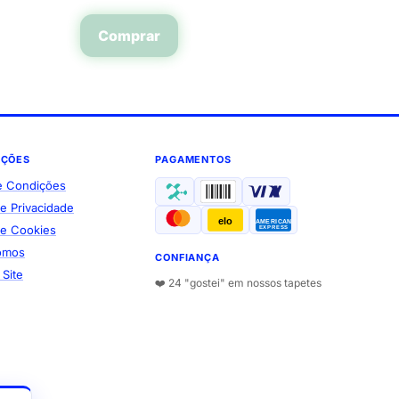
Comprar
AÇÕES
PAGAMENTOS
e Condições
de Privacidade
elo
AMERICAN
 de Cookies
EXPRESS
omos
CONFIANÇA
Site
❤️ 24 "gostei" em nossos tapetes