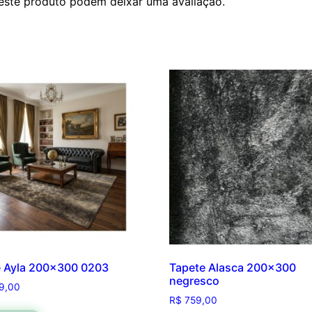
este produto podem deixar uma avaliação.
e Ayla 200×300 0203
Tapete Alasca 200×300
negresco
9,00
R$
759,00