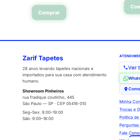
Com
Comprar
ATENDIME
Zarif Tapetes
Ver 
28 anos levando tapetes nacionais e
importados para sua casa com atendimento
What
humano.
Como
Showroom Pinheiros
rua fradique coutinho, 445
Minha Con
São Paulo — SP · CEP 05416-010
Trocas e 
Seg–Sex: 9:00–19:00
Política d
Sáb: 9:00–18:00
Perguntas
Fale Cono