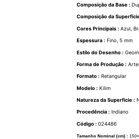
Composição da Base :
Du
Composição da Superfície
Cores Principais :
Azul, B
Espessura :
Fino, 5 mm
Estilo do Desenho :
Geomé
Forma de Produção :
Artes
Formato :
Retangular
Modelo :
Kilim
Natureza da Superfície :
N
Procedência :
Indiano
Código :
024486
Tamanho Nominal (cm) :
150×