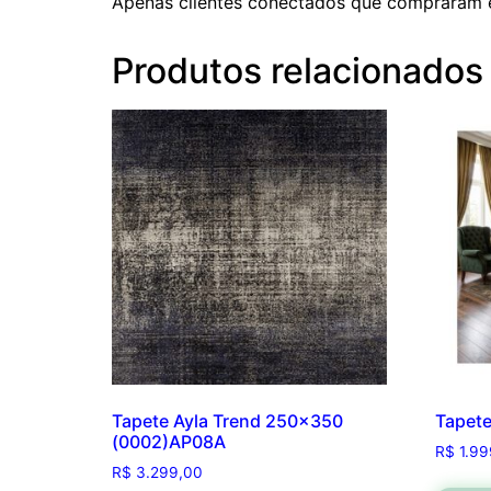
Apenas clientes conectados que compraram 
Produtos relacionados
Tapete Ayla Trend 250×350
Tapet
(0002)AP08A
R$
1.99
R$
3.299,00