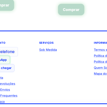
prar
Comprar
NTO
SERVIÇOS
INFORM
Sob Medida
Termos 
telefone
Política 
sApp
Política
Quem S
 chegar
Mapa do 
ta
Devoluções
e Envios
 Frequentes
sco