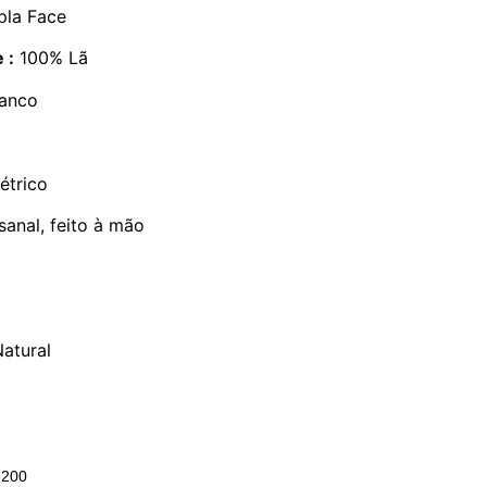
pla Face
 :
100% Lã
ranco
trico
anal, feito à mão
atural
200