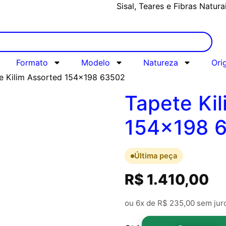
Sisal, Teares e Fibras Natura
Formato
Modelo
Natureza
Ori
e Kilim Assorted 154×198 63502
Tapete Ki
154×198 
Última peça
R$
1.410,00
ou 6x de
R$
235,00
sem jur