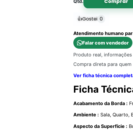
Comprar
Qtd.
👍
Gostei
0
Atendimento humano para 
Falar com vendedor
Produto real, informações 
Compra direta para quem 
Ver ficha técnica complet
Ficha Técnic
Acabamento da Borda :
Fr
Ambiente :
Sala, Quarto, E
Aspecto da Superfície :
Bo