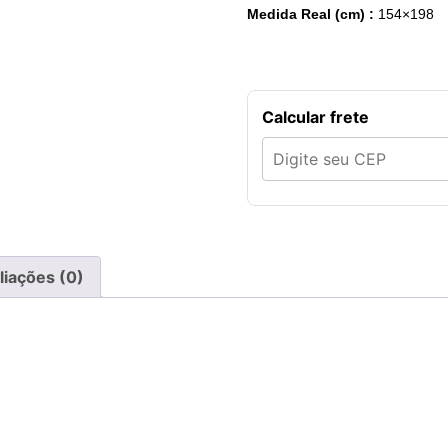
Medida Real (cm) :
154×198
Calcular frete
liações (0)