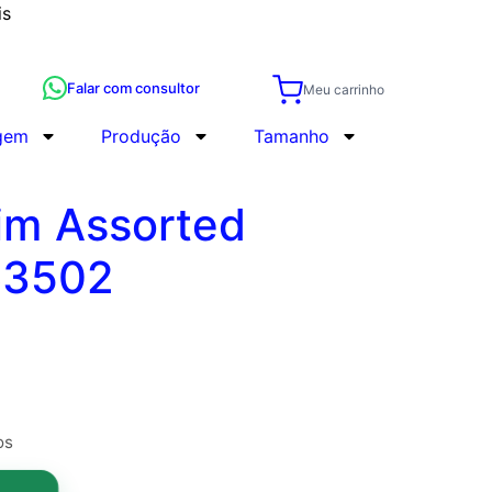
is
Falar com consultor
Meu carrinho
gem
Produção
Tamanho
lim Assorted
63502
os