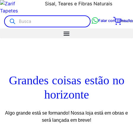
Sisal, Teares e Fibras Naturais
Tapetes Artesanais e Kilim
Falar com consulto
Meu ca
Grandes coisas estão no
horizonte
Algo grande está se formando! Nossa loja está em obras e
será lançada em breve!