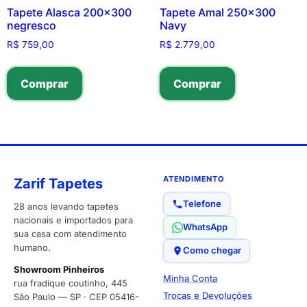
Tapete Alasca 200×300
Tapete Amal 250×300
negresco
Navy
R$
759,00
R$
2.779,00
Comprar
Comprar
ATENDIMENTO
Zarif Tapetes
Telefone
28 anos levando tapetes
nacionais e importados para
WhatsApp
sua casa com atendimento
humano.
Como chegar
Showroom Pinheiros
Minha Conta
rua fradique coutinho, 445
Trocas e Devoluções
São Paulo — SP · CEP 05416-