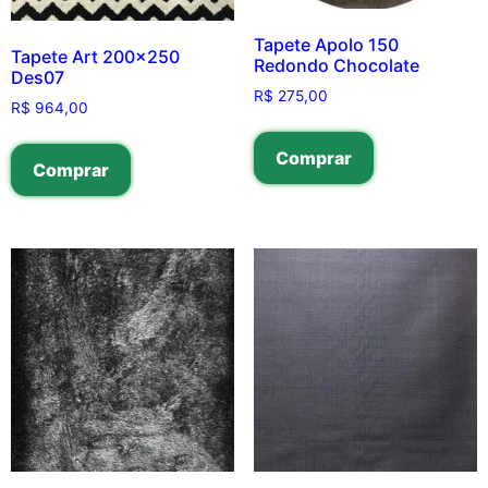
Tapete Apolo 150
Tapete Art 200×250
Redondo Chocolate
Des07
R$
275,00
R$
964,00
Comprar
Comprar