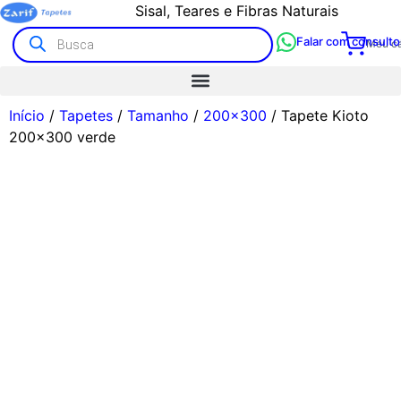
Alto padrão com atendimento humano
Sisal, Teares e Fibras Naturais
Falar com consulto
Meu ca
Início
/
Tapetes
/
Tamanho
/
200x300
/ Tapete Kioto
200×300 verde