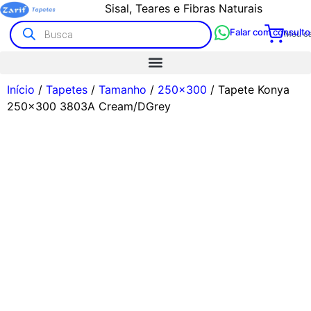
Sisal, Teares e Fibras Naturais
Falar com consulto
Meu ca
Início
/
Tapetes
/
Tamanho
/
250x300
/ Tapete Konya
250×300 3803A Cream/DGrey