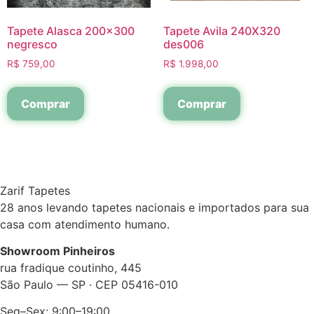
Tapete Alasca 200×300
Tapete Avila 240X320
negresco
des006
R$
759,00
R$
1.998,00
Comprar
Comprar
Zarif Tapetes
28 anos levando tapetes nacionais e importados para sua
casa com atendimento humano.
Showroom Pinheiros
rua fradique coutinho, 445
São Paulo — SP · CEP 05416-010
Seg–Sex: 9:00–19:00