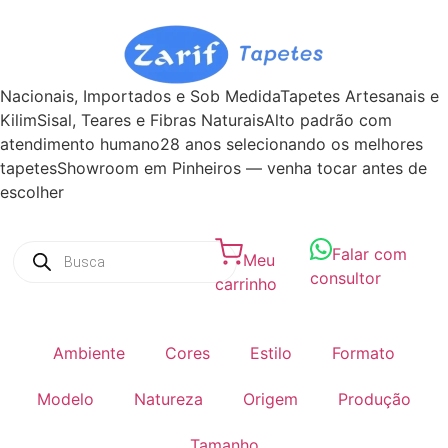
Nacionais, Importados e Sob Medida
Tapetes Artesanais e
Kilim
Sisal, Teares e Fibras Naturais
Alto padrão com
atendimento humano
28 anos selecionando os melhores
tapetes
Showroom em Pinheiros — venha tocar antes de
escolher
Falar com
Meu
consultor
carrinho
Ambiente
Cores
Estilo
Formato
Modelo
Natureza
Origem
Produção
Tamanho