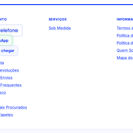
NTO
SERVIÇOS
INFORM
Sob Medida
Termos 
telefone
Política 
sApp
Política
Quem S
 chegar
Mapa do 
ta
Devoluções
e Envios
 Frequentes
sco
ais Procurados
Tapetes