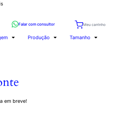
is
Falar com consultor
Meu carrinho
gem
Produção
Tamanho
onte
da em breve!