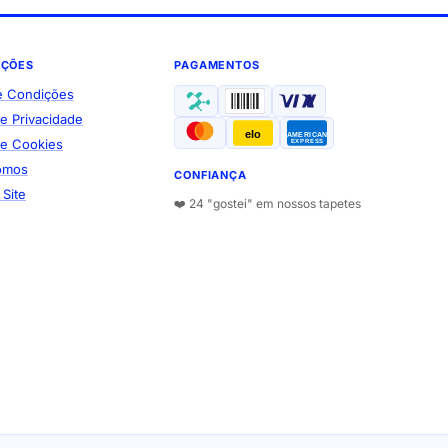
AÇÕES
PAGAMENTOS
e Condições
de Privacidade
elo
AMERICAN
 de Cookies
EXPRESS
omos
CONFIANÇA
Site
❤️ 24 "gostei" em nossos tapetes