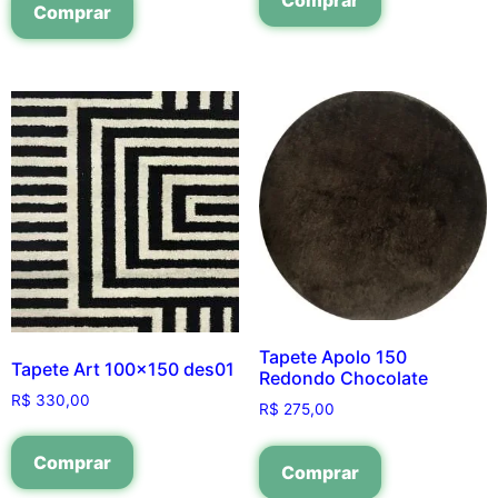
Comprar
Tapete Apolo 150
Tapete Art 100×150 des01
Redondo Chocolate
R$
330,00
R$
275,00
Comprar
Comprar