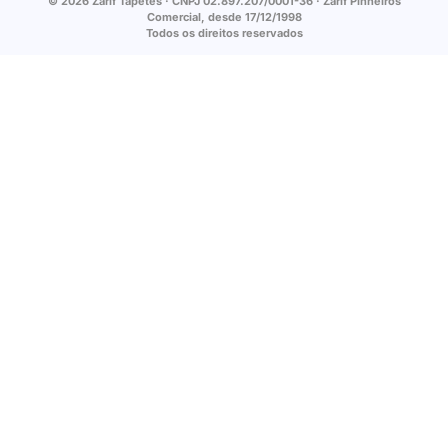
© 2026 Zarif Tapetes · CNPJ 02.897.207/0001-36 · Zarif Pinheiros
Comercial, desde 17/12/1998
Todos os direitos reservados