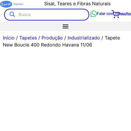
Sisal, Teares e Fibras Naturais
Falar com consulto
Meu ca
Início
/
Tapetes
/
Produção
/
Industrializado
/ Tapete
New Boucle 400 Redondo Havana 11/06