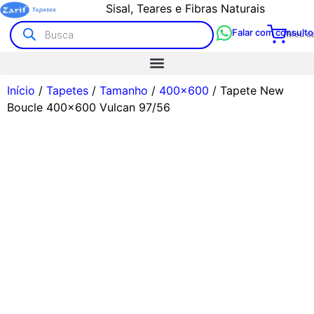
Sisal, Teares e Fibras Naturais
Falar com consulto
Meu ca
Início
/
Tapetes
/
Tamanho
/
400x600
/ Tapete New
Boucle 400×600 Vulcan 97/56