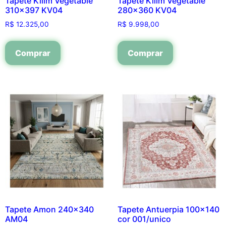
Tapete Kilim Vegetable
Tapete Kilim Vegetable
310×397 KV04
280×360 KV04
R$
12.325,00
R$
9.998,00
Comprar
Comprar
Tapete Amon 240×340
Tapete Antuerpia 100×140
AM04
cor 001/unico