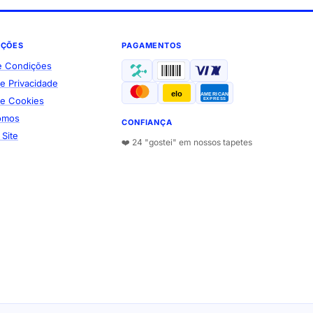
AÇÕES
PAGAMENTOS
e Condições
de Privacidade
elo
AMERICAN
 de Cookies
EXPRESS
omos
CONFIANÇA
Site
❤️ 24 "gostei" em nossos tapetes