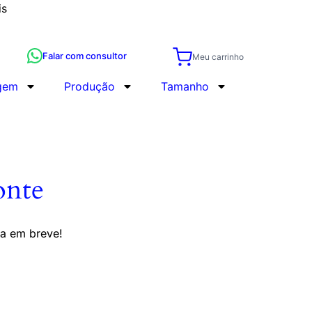
is
Falar com consultor
Meu carrinho
gem
Produção
Tamanho
onte
da em breve!