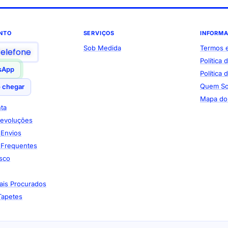
NTO
SERVIÇOS
INFORM
Sob Medida
Termos 
telefone
Política 
sApp
Política
Quem S
 chegar
Mapa do 
ta
Devoluções
e Envios
 Frequentes
sco
ais Procurados
Tapetes