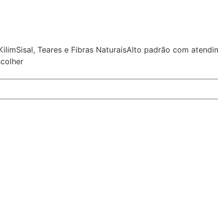
Kilim
Sisal, Teares e Fibras Naturais
Alto padrão com atend
colher