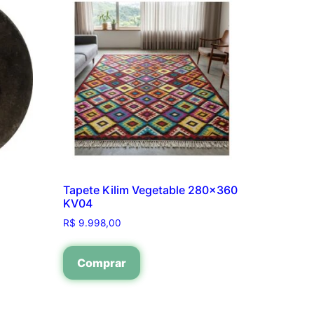
o
Tapete Kilim Vegetable 280×360
KV04
R$
9.998,00
Comprar