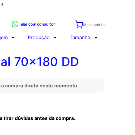
is
Falar com consultor
Meu carrinho
gem
Produção
Tamanho
sal 70×180 DD
ara compra direta neste momento.
tirar dúvidas antes da compra.