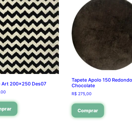
Tapete Apolo 150 Redond
e Art 200×250 Des07
Chocolate
,00
R$
275,00
prar
Comprar