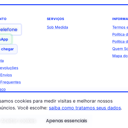
NTO
SERVIÇOS
INFORM
Sob Medida
Termos 
telefone
Política 
sApp
Política
Quem S
 chegar
Mapa do 
ta
Devoluções
e Envios
 Frequentes
sco
samos cookies para medir visitas e melhorar nossos
ais Procurados
núncios. Você escolhe:
saiba como tratamos seus dados
.
Tapetes
Aceitar cookies
Apenas essenciais