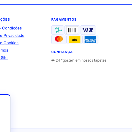
AÇÕES
PAGAMENTOS
e Condições
de Privacidade
elo
AMERICAN
 de Cookies
EXPRESS
omos
CONFIANÇA
Site
❤️ 24 "gostei" em nossos tapetes