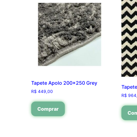
Tapete Apolo 200×250 Grey
Tapet
R$
449,00
R$
964
Comprar
Com