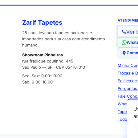
ATENDIME
Zarif Tapetes
Ver 
28 anos levando tapetes nacionais e
importados para sua casa com atendimento
What
humano.
Como
Showroom Pinheiros
rua fradique coutinho, 445
Minha Con
São Paulo — SP · CEP 05416-010
Trocas e 
Seg–Sex: 9:00–19:00
Política d
Sáb: 9:00–18:00
Perguntas
Fale Cono
WhatsApp
U
Tapetes M
a
Todos os 