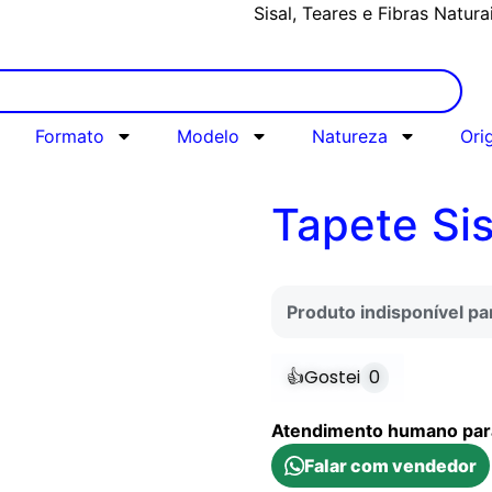
Sisal, Teares e Fibras Natura
Formato
Modelo
Natureza
Ori
Tapete Si
Produto indisponível p
👍
Gostei
0
Atendimento humano para 
Falar com vendedor