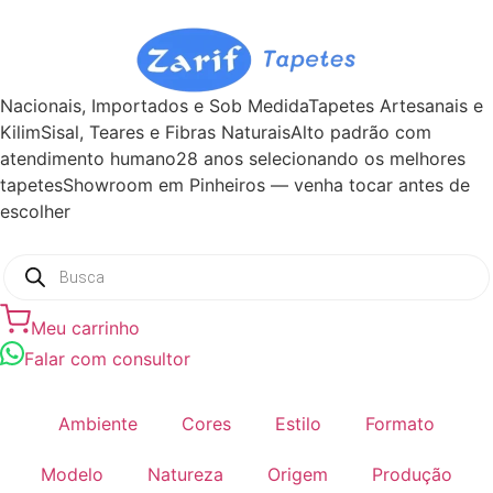
Nacionais, Importados e Sob Medida
Tapetes Artesanais e
Kilim
Sisal, Teares e Fibras Naturais
Alto padrão com
atendimento humano
28 anos selecionando os melhores
tapetes
Showroom em Pinheiros — venha tocar antes de
escolher
Meu carrinho
Falar com consultor
Ambiente
Cores
Estilo
Formato
Modelo
Natureza
Origem
Produção