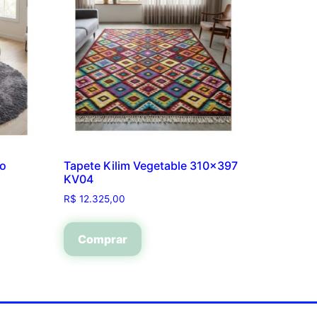
do
Tapete Kilim Vegetable 310×397
KV04
R$
12.325,00
Comprar