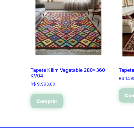
Tapete Kilim Vegetable 280×360
Tapet
KV04
R$
1.59
R$
9.998,00
Com
Comprar