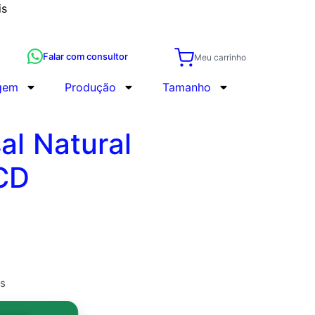
is
Falar com consultor
Meu carrinho
gem
Produção
Tamanho
al Natural
CD
s