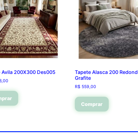
e Avila 200X300 Des005
Tapete Alasca 200 Redon
Grafite
8,00
R$
559,00
prar
Comprar