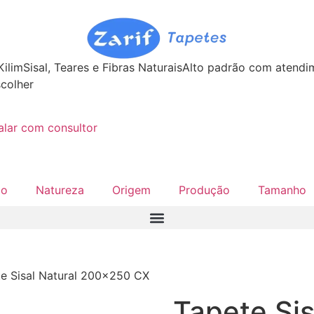
Kilim
Sisal, Teares e Fibras Naturais
Alto padrão com atend
colher
alar com consultor
lo
Natureza
Origem
Produção
Tamanho
e Sisal Natural 200×250 CX
Tapete Sis