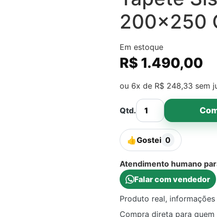
200×250 
Em estoque
R$
1.490,00
ou 6x de
R$
248,33
sem j
Com
Qtd.
👍
Gostei
0
Atendimento humano para 
Falar com vendedor
Produto real, informações 
Compra direta para quem 