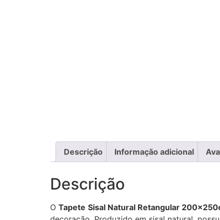
Descrição
Informação adicional
Ava
Descrição
O
Tapete
Sisal Natural Retangular 200x25
decoração. Produzido em sisal natural, possu