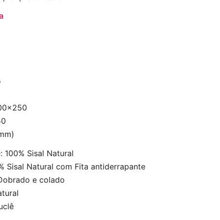
a
o
200×250
50
 mm)
 100% Sisal Natural
Sisal Natural com Fita antiderrapante
Dobrado e colado
tural
uclê