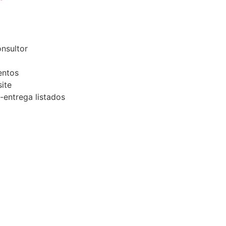
onsultor
entos
ite
-entrega listados