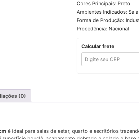
Cores Principais: Preto
Ambientes Indicados: Salas
Forma de Produção: Indust
Procedência: Nacional
Calcular frete
liações (0)
0cm
é ideal para salas de estar, quarto e escritórios trazen
i superfície bouclê, acabamento dobrado e colado e base c