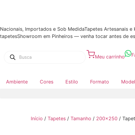
Nacionais, Importados e Sob Medida
Tapetes Artesanais e 
tapetes
Showroom em Pinheiros — venha tocar antes de es
F
Meu carrinho
Ambiente
Cores
Estilo
Formato
Mode
Início
/
Tapetes
/
Tamanho
/
200x250
/ Tapet