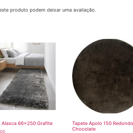
este produto podem deixar uma avaliação.
 Alasca 66×250 Grafite
Tapete Apolo 150 Redond
Chocolate
,00