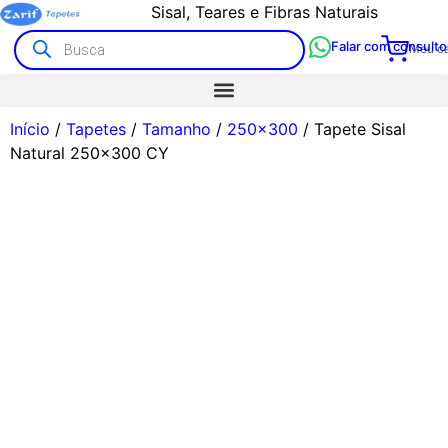
Alto padrão com atendimento humano
Sisal, Teares e Fibras Naturais
Falar com consulto
Meu ca
Início
/
Tapetes
/
Tamanho
/
250x300
/ Tapete Sisal
Natural 250×300 CY