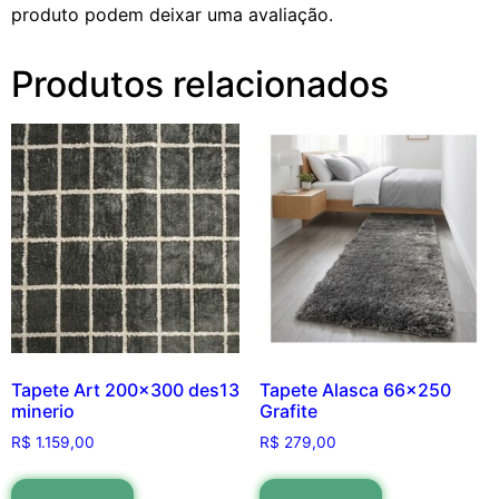
produto podem deixar uma avaliação.
Produtos relacionados
Tapete Art 200×300 des13
Tapete Alasca 66×250
minerio
Grafite
R$
1.159,00
R$
279,00