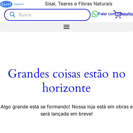
Sisal, Teares e Fibras Naturais
Tapetes Artesanais e Kilim
Falar com consulto
Meu ca
Grandes coisas estão no
horizonte
Algo grande está se formando! Nossa loja está em obras e
será lançada em breve!