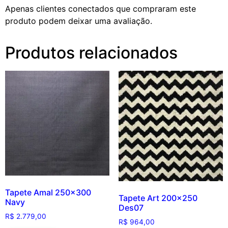
Apenas clientes conectados que compraram este
produto podem deixar uma avaliação.
Produtos relacionados
Tapete Amal 250×300
Tapete Art 200×250
Navy
Des07
R$
2.779,00
R$
964,00