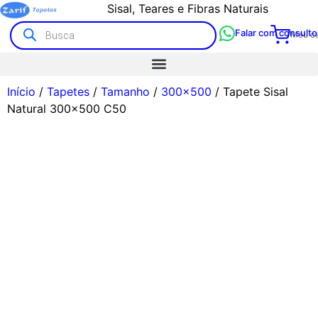
Sisal, Teares e Fibras Naturais
Falar com consulto
Meu ca
Início
/
Tapetes
/
Tamanho
/
300x500
/ Tapete Sisal
Natural 300×500 C50