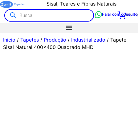
Sisal, Teares e Fibras Naturais
Falar com consulto
Meu ca
Início
/
Tapetes
/
Produção
/
Industrializado
/ Tapete
Sisal Natural 400×400 Quadrado MHD