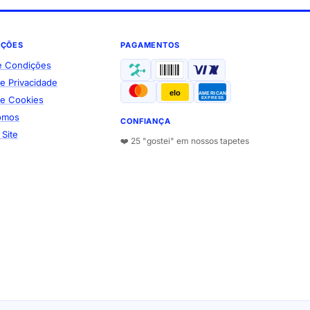
AÇÕES
PAGAMENTOS
e Condições
de Privacidade
elo
AMERICAN
 de Cookies
EXPRESS
omos
CONFIANÇA
Site
❤️ 25 "gostei" em nossos tapetes