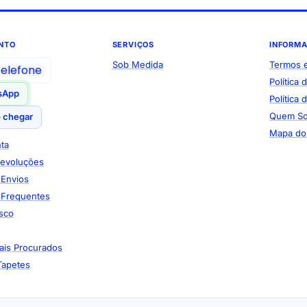
NTO
SERVIÇOS
INFORM
Sob Medida
Termos 
telefone
Política 
sApp
Política
Quem S
 chegar
Mapa do 
ta
Devoluções
e Envios
 Frequentes
sco
ais Procurados
Tapetes