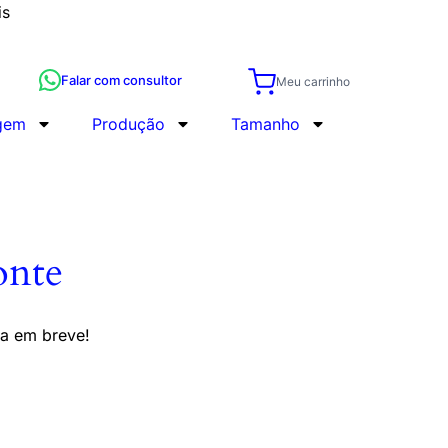
is
Falar com consultor
Meu carrinho
gem
Produção
Tamanho
onte
da em breve!