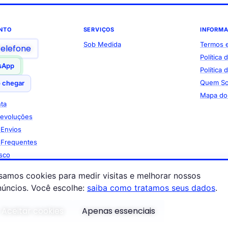
NTO
SERVIÇOS
INFORM
Sob Medida
Termos 
telefone
Política 
sApp
Política
Quem S
 chegar
Mapa do 
ta
Devoluções
e Envios
 Frequentes
sco
samos cookies para medir visitas e melhorar nossos
ais Procurados
núncios. Você escolhe:
saiba como tratamos seus dados
.
Tapetes
Aceitar cookies
Apenas essenciais