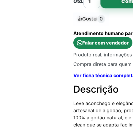
Com
Qtd.
👍
Gostei
0
Atendimento humano para 
Falar com vendedor
Produto real, informações 
Compra direta para quem 
Ver ficha técnica complet
Descrição
Leve aconchego e elegânc
artesanal de algodão, pro
100% algodão natural, ele
clean que se adapta facil