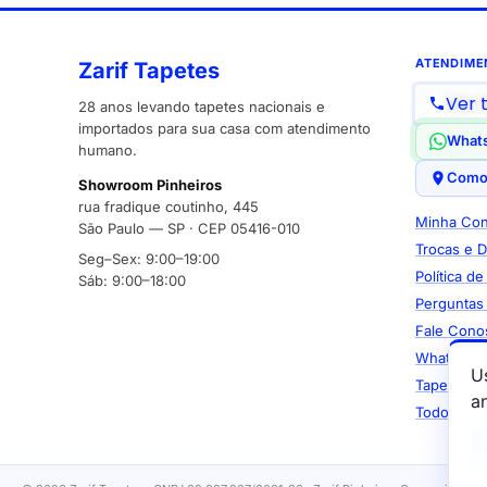
ATENDIME
Zarif Tapetes
Ver 
28 anos levando tapetes nacionais e
importados para sua casa com atendimento
What
humano.
Como
Showroom Pinheiros
rua fradique coutinho, 445
Minha Con
São Paulo — SP · CEP 05416-010
Trocas e 
Seg–Sex: 9:00–19:00
Política d
Sáb: 9:00–18:00
Perguntas
Fale Cono
WhatsApp
U
Tapetes M
a
Todos os 