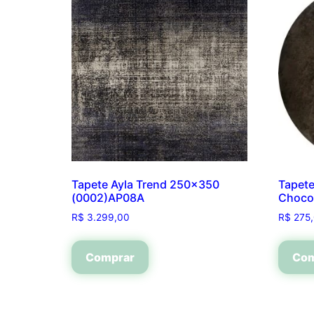
Tapete Ayla Trend 250×350
Tapet
(0002)AP08A
Choco
R$
3.299,00
R$
275
Comprar
Com