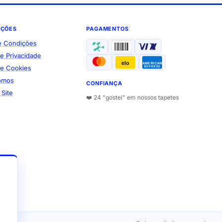
AÇÕES
PAGAMENTOS
e Condições
de Privacidade
elo
AMERICAN
 de Cookies
EXPRESS
omos
CONFIANÇA
Site
❤️ 24 "gostei" em nossos tapetes