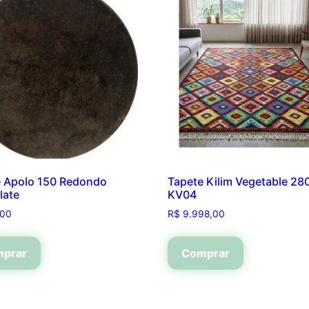
e Apolo 150 Redondo
Tapete Kilim Vegetable 2
late
KV04
,00
R$
9.998,00
prar
Comprar