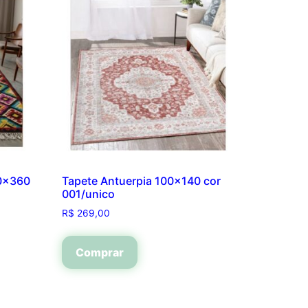
80×360
Tapete Antuerpia 100×140 cor
001/unico
R$
269,00
Comprar