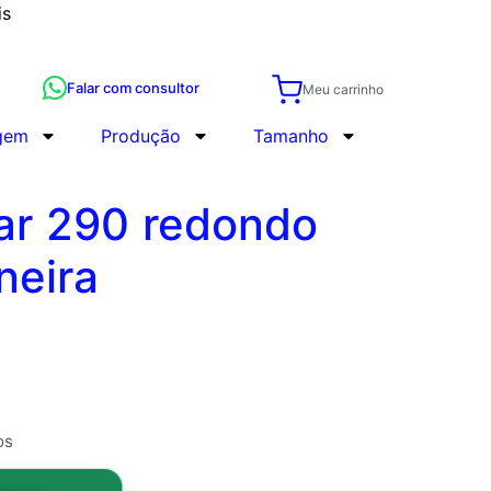
is
Falar com consultor
Meu carrinho
gem
Produção
Tamanho
ar 290 redondo
neira
os