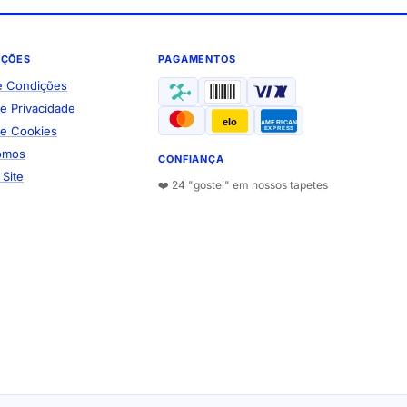
AÇÕES
PAGAMENTOS
e Condições
de Privacidade
elo
AMERICAN
 de Cookies
EXPRESS
omos
CONFIANÇA
Site
❤️ 24 "gostei" em nossos tapetes