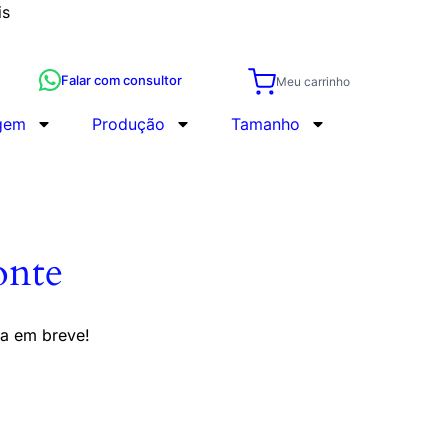
is
Falar com consultor
Meu carrinho
gem
Produção
Tamanho
onte
da em breve!