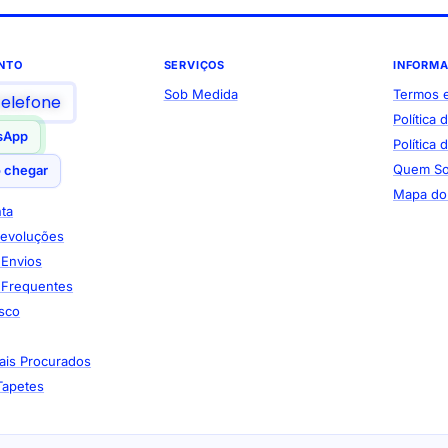
NTO
SERVIÇOS
INFORM
Sob Medida
Termos 
telefone
Política 
sApp
Política
Quem S
 chegar
Mapa do 
ta
Devoluções
e Envios
 Frequentes
sco
ais Procurados
Tapetes