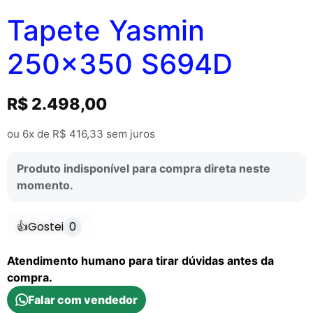
Tapete Yasmin
250×350 S694D
R$
2.498,00
ou 6x de
R$
416,33
sem juros
Produto indisponível para compra direta neste
momento.
👍
Gostei
0
Atendimento humano para tirar dúvidas antes da
compra.
Falar com vendedor