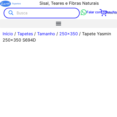
Sisal, Teares e Fibras Naturais
Falar com consulto
Meu ca
Início
/
Tapetes
/
Tamanho
/
250x350
/ Tapete Yasmin
250×350 S694D