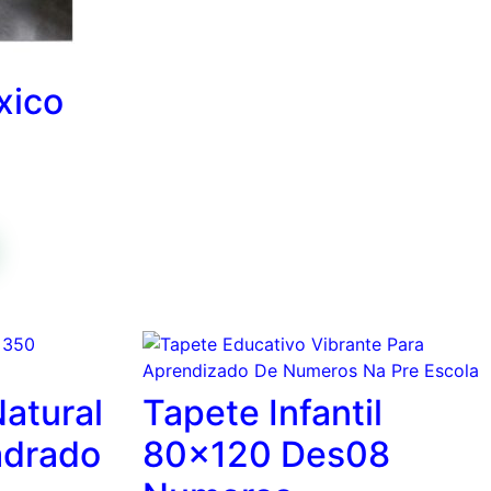
xico
Natural
Tapete Infantil
drado
80×120 Des08