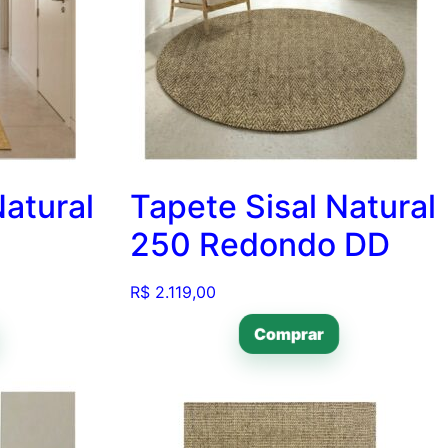
Natural
Tapete Sisal Natural
250 Redondo DD
R$
2.119,00
Comprar