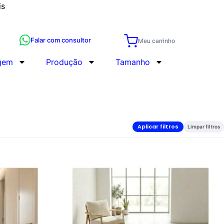
humano
is
Falar com consultor
Meu carrinho
gem
Produção
Tamanho
Aplicar filtros
Limpar filtros