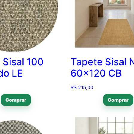
 Sisal 100
Tapete Sisal 
do LE
60×120 CB
R$
215,00
Comprar
Comprar