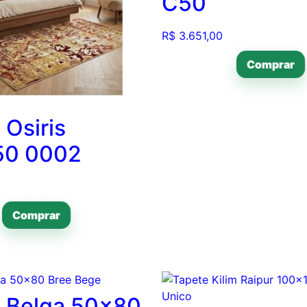
C50
R$
3.651,00
Comprar
 Osiris
50 0002
Comprar
 Belga 50×80