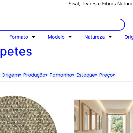
Alto padrão com atendimento 
Sisal, Teares e Fibras Natura
Formato
Modelo
Natureza
Ori
apetes
Origem
Produção
Tamanho
Estoque
Preço
▾
▾
▾
▾
▾