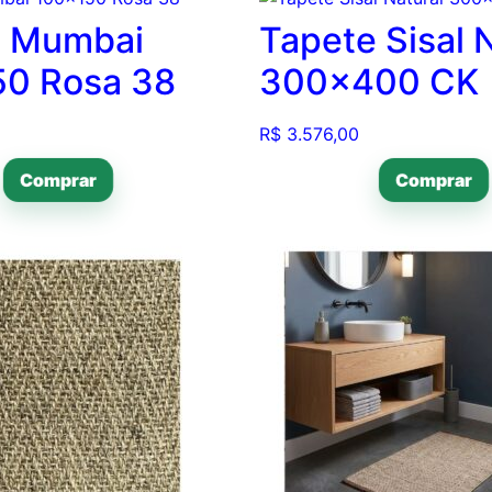
e Mumbai
Tapete Sisal 
50 Rosa 38
300×400 CK
R$
3.576,00
Comprar
Comprar