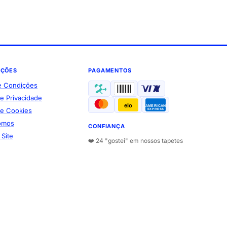
AÇÕES
PAGAMENTOS
e Condições
de Privacidade
elo
AMERICAN
 de Cookies
EXPRESS
omos
CONFIANÇA
Site
❤️ 24 "gostei" em nossos tapetes