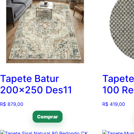
Tapete Batur
Tapete
200×250 Des11
100 R
R$
879,00
R$
419,00
Comprar