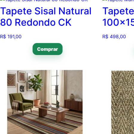
Tapete Sisal Natural
Tapet
80 Redondo CK
100×1
R$
191,00
R$
498,00
Comprar