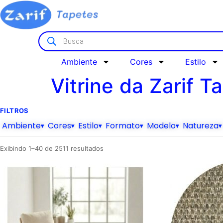
Ambiente
Cores
Estilo
Vitrine da Zarif T
FILTROS
Ambiente
Cores
Estilo
Formato
Modelo
Natureza
▾
▾
▾
▾
▾
▾
Exibindo 1–40 de 2511 resultados