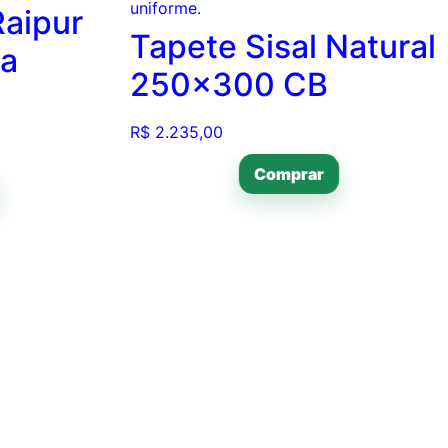
Raipur
Tapete Sisal Natural
za
250×300 CB
R$
2.235,00
Comprar