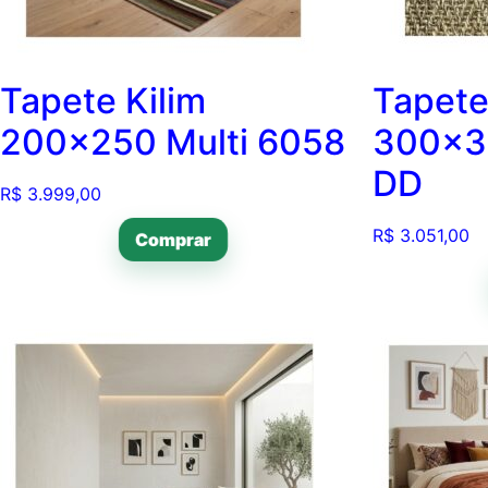
Tapete Kilim
Tapete
200×250 Multi 6058
300×3
DD
R$
3.999,00
R$
3.051,00
Comprar