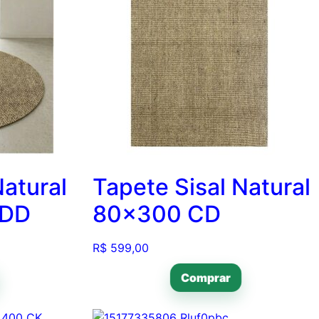
Natural
Tapete Sisal Natural
 DD
80×300 CD
R$
599,00
Comprar