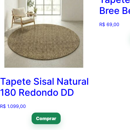
Bree B
R$
69,00
Tapete Sisal Natural
180 Redondo DD
R$
1.099,00
Comprar