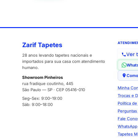
ATENDIME
Zarif Tapetes
Ver 
28 anos levando tapetes nacionais e
importados para sua casa com atendimento
What
humano.
Como
Showroom Pinheiros
rua fradique coutinho, 445
Minha Con
São Paulo — SP · CEP 05416-010
Trocas e 
Seg–Sex: 9:00–19:00
Política d
Sáb: 9:00–18:00
Perguntas
Fale Cono
WhatsApp
Tapetes M