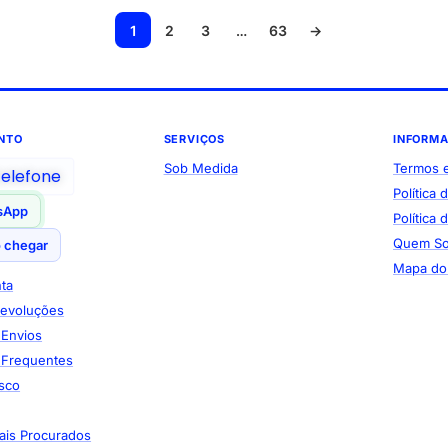
1
2
3
…
63
→
NTO
SERVIÇOS
INFORM
Sob Medida
Termos 
telefone
Política 
sApp
Política
Quem S
 chegar
Mapa do 
ta
Devoluções
e Envios
 Frequentes
sco
ais Procurados