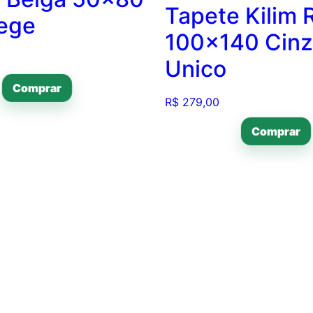
Tapete Kilim 
ege
100×140 Cin
Unico
Comprar
R$
279,00
Comprar